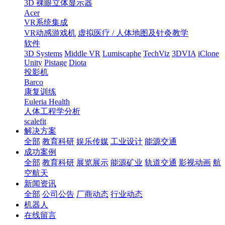
3D 裸眼立体显示器
Acer
VR系统集成
VR动感游戏机
虚拟医疗 / 人体地图及针灸教学
软件
3D Systems
Middle VR
Lumiscaphe
TechViz
3DVIA
iClone
Unity
Pistage
Diota
投影机
Barco
康复训练
Euleria Health
人体工程学分析
scalefit
解决方案
全部
教育科研
娱乐传媒
工业设计
能源交通
成功案例
全部
教育科研
展览展示
能源矿业
轨道交通
影视动画
航
空航天
新闻资讯
全部
公司公告
厂商动态
行业动态
机器人
在线留言