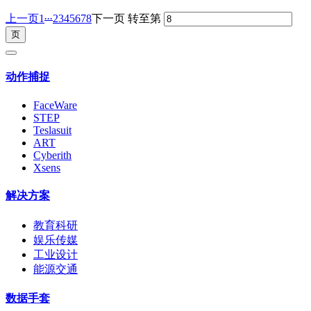
...
上一页
1
2
3
4
5
6
7
8
下一页
转至第
动作捕捉
FaceWare
STEP
Teslasuit
ART
Cyberith
Xsens
解决方案
教育科研
娱乐传媒
工业设计
能源交通
数据手套