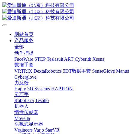
网站首页
产品服务
全部
动作捕捉
FaceWare
STEP
Teslasuit
ART
Cyberith
Xsens
数据手套
VRTRIX
DextaRobotics
5DT数据手套
SenseGlove
Manus
Cyberglove
力反馈
Haply
3D Systems
HAPTION
灵巧手
Robot Era
Tesollo
机器人
惯性传感器
Movella
头戴式显示器
Vrgineers
Varjo
StarVR