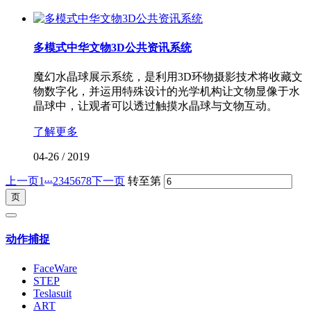
多模式中华文物3D公共资讯系统
魔幻水晶球展示系统，是利用3D环物摄影技术将收藏文
物数字化，并运用特殊设计的光学机构让文物显像于水
晶球中，让观者可以透过触摸水晶球与文物互动。
了解更多
04-26
/
2019
...
上一页
1
2
3
4
5
6
7
8
下一页
转至第
动作捕捉
FaceWare
STEP
Teslasuit
ART