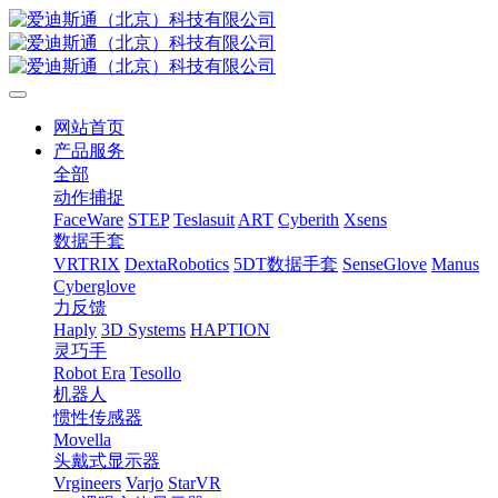
网站首页
产品服务
全部
动作捕捉
FaceWare
STEP
Teslasuit
ART
Cyberith
Xsens
数据手套
VRTRIX
DextaRobotics
5DT数据手套
SenseGlove
Manus
Cyberglove
力反馈
Haply
3D Systems
HAPTION
灵巧手
Robot Era
Tesollo
机器人
惯性传感器
Movella
头戴式显示器
Vrgineers
Varjo
StarVR