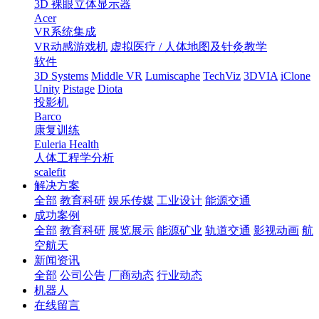
3D 裸眼立体显示器
Acer
VR系统集成
VR动感游戏机
虚拟医疗 / 人体地图及针灸教学
软件
3D Systems
Middle VR
Lumiscaphe
TechViz
3DVIA
iClone
Unity
Pistage
Diota
投影机
Barco
康复训练
Euleria Health
人体工程学分析
scalefit
解决方案
全部
教育科研
娱乐传媒
工业设计
能源交通
成功案例
全部
教育科研
展览展示
能源矿业
轨道交通
影视动画
航
空航天
新闻资讯
全部
公司公告
厂商动态
行业动态
机器人
在线留言