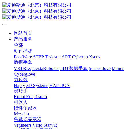
网站首页
产品服务
全部
动作捕捉
FaceWare
STEP
Teslasuit
ART
Cyberith
Xsens
数据手套
VRTRIX
DextaRobotics
5DT数据手套
SenseGlove
Manus
Cyberglove
力反馈
Haply
3D Systems
HAPTION
灵巧手
Robot Era
Tesollo
机器人
惯性传感器
Movella
头戴式显示器
Vrgineers
Varjo
StarVR