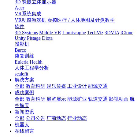
3D 裸眼立体显示器
Acer
VR系统集成
VR动感游戏机
虚拟医疗 / 人体地图及针灸教学
软件
3D Systems
Middle VR
Lumiscaphe
TechViz
3DVIA
iClone
Unity
Pistage
Diota
投影机
Barco
康复训练
Euleria Health
人体工程学分析
scalefit
解决方案
全部
教育科研
娱乐传媒
工业设计
能源交通
成功案例
全部
教育科研
展览展示
能源矿业
轨道交通
影视动画
航
空航天
新闻资讯
全部
公司公告
厂商动态
行业动态
机器人
在线留言