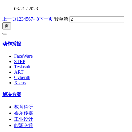
03-21
/
2023
...
上一页
1
2
3
4
5
6
7
8
下一页
转至第
动作捕捉
FaceWare
STEP
Teslasuit
ART
Cyberith
Xsens
解决方案
教育科研
娱乐传媒
工业设计
能源交通