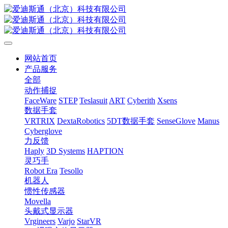
网站首页
产品服务
全部
动作捕捉
FaceWare
STEP
Teslasuit
ART
Cyberith
Xsens
数据手套
VRTRIX
DextaRobotics
5DT数据手套
SenseGlove
Manus
Cyberglove
力反馈
Haply
3D Systems
HAPTION
灵巧手
Robot Era
Tesollo
机器人
惯性传感器
Movella
头戴式显示器
Vrgineers
Varjo
StarVR