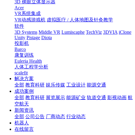
3D 裸眼立体显示器
Acer
VR系统集成
VR动感游戏机
虚拟医疗 / 人体地图及针灸教学
软件
3D Systems
Middle VR
Lumiscaphe
TechViz
3DVIA
iClone
Unity
Pistage
Diota
投影机
Barco
康复训练
Euleria Health
人体工程学分析
scalefit
解决方案
全部
教育科研
娱乐传媒
工业设计
能源交通
成功案例
全部
教育科研
展览展示
能源矿业
轨道交通
影视动画
航
空航天
新闻资讯
全部
公司公告
厂商动态
行业动态
机器人
在线留言