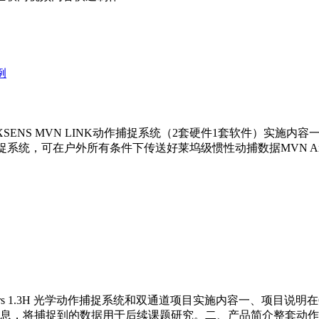
品XSENS MVN LINK动作捕捉系统（2套硬件1套软件）实
作捕捉系统，可在户外所有条件下传送好莱坞级惯性动捕数据MVN Anim
s 1.3H 光学动作捕捉系统和双通道项目实施内容一、项目说明在6米
息，将捕捉到的数据用于后续课题研究。二、产品简介整套动作