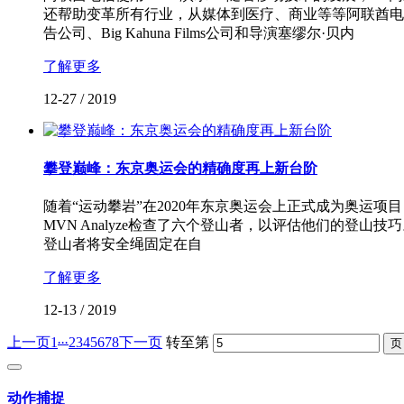
还帮助变革所有行业，从媒体到医疗、商业等等阿联酋电信
告公司、Big Kahuna Films公司和导演塞缪尔·贝内
了解更多
12-27
/
2019
攀登巅峰：东京奥运会的精确度再上新台阶
随着“运动攀岩”在2020年东京奥运会上正式成为奥运项
MVN Analyze检查了六个登山者，以评估他们的登山技
登山者将安全绳固定在自
了解更多
12-13
/
2019
...
上一页
1
2
3
4
5
6
7
8
下一页
转至第
动作捕捉