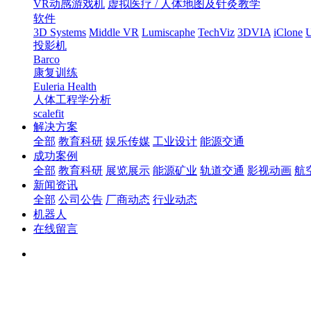
VR动感游戏机
虚拟医疗 / 人体地图及针灸教学
软件
3D Systems
Middle VR
Lumiscaphe
TechViz
3DVIA
iClone
U
投影机
Barco
康复训练
Euleria Health
人体工程学分析
scalefit
解决方案
全部
教育科研
娱乐传媒
工业设计
能源交通
成功案例
全部
教育科研
展览展示
能源矿业
轨道交通
影视动画
航
新闻资讯
全部
公司公告
厂商动态
行业动态
机器人
在线留言