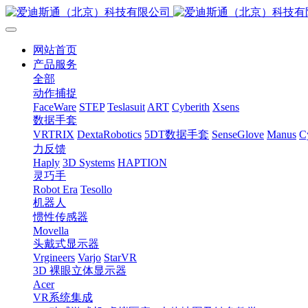
网站首页
产品服务
全部
动作捕捉
FaceWare
STEP
Teslasuit
ART
Cyberith
Xsens
数据手套
VRTRIX
DextaRobotics
5DT数据手套
SenseGlove
Manus
C
力反馈
Haply
3D Systems
HAPTION
灵巧手
Robot Era
Tesollo
机器人
惯性传感器
Movella
头戴式显示器
Vrgineers
Varjo
StarVR
3D 裸眼立体显示器
Acer
VR系统集成