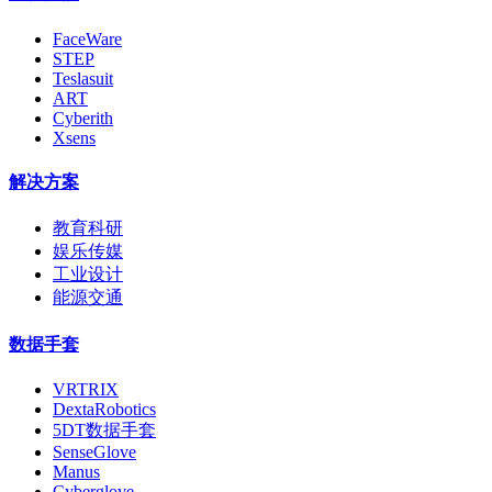
FaceWare
STEP
Teslasuit
ART
Cyberith
Xsens
解决方案
教育科研
娱乐传媒
工业设计
能源交通
数据手套
VRTRIX
DextaRobotics
5DT数据手套
SenseGlove
Manus
Cyberglove