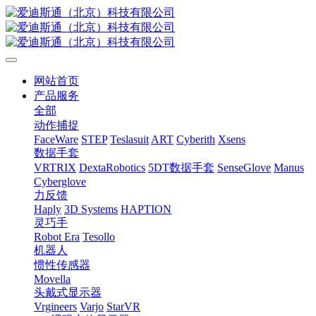
网站首页
产品服务
全部
动作捕捉
FaceWare
STEP
Teslasuit
ART
Cyberith
Xsens
数据手套
VRTRIX
DextaRobotics
5DT数据手套
SenseGlove
Manus
Cyberglove
力反馈
Haply
3D Systems
HAPTION
灵巧手
Robot Era
Tesollo
机器人
惯性传感器
Movella
头戴式显示器
Vrgineers
Varjo
StarVR