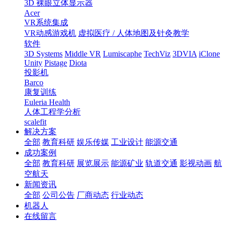
3D 裸眼立体显示器
Acer
VR系统集成
VR动感游戏机
虚拟医疗 / 人体地图及针灸教学
软件
3D Systems
Middle VR
Lumiscaphe
TechViz
3DVIA
iClone
Unity
Pistage
Diota
投影机
Barco
康复训练
Euleria Health
人体工程学分析
scalefit
解决方案
全部
教育科研
娱乐传媒
工业设计
能源交通
成功案例
全部
教育科研
展览展示
能源矿业
轨道交通
影视动画
航
空航天
新闻资讯
全部
公司公告
厂商动态
行业动态
机器人
在线留言