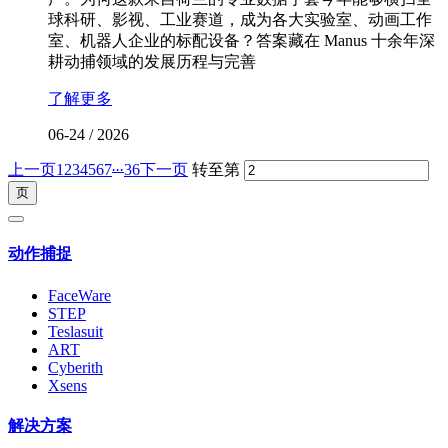
球科研、影视、工业赛道，成为各大实验室、动画工作
室、机器人企业的标配设备？答案藏在 Manus 十余年深
耕动捕领域的发展历程与完善
了解更多
06-24
/
2026
...
上一页
1
2
3
4
5
6
7
36
下一页
转至第
动作捕捉
FaceWare
STEP
Teslasuit
ART
Cyberith
Xsens
解决方案