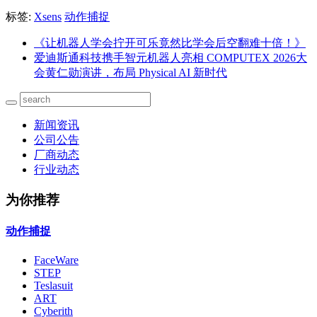
标签:
Xsens
动作捕捉
《让机器人学会拧开可乐竟然比学会后空翻难十倍！》
爱迪斯通科技携手智元机器人亮相 COMPUTEX 2026大
会黄仁勋演讲，布局 Physical AI 新时代
新闻资讯
公司公告
厂商动态
行业动态
为你推荐
动作捕捉
FaceWare
STEP
Teslasuit
ART
Cyberith