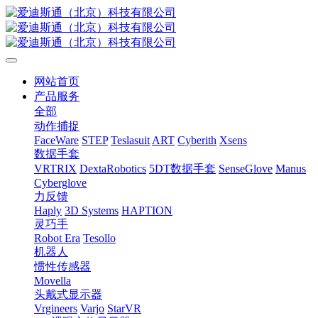
网站首页
产品服务
全部
动作捕捉
FaceWare
STEP
Teslasuit
ART
Cyberith
Xsens
数据手套
VRTRIX
DextaRobotics
5DT数据手套
SenseGlove
Manus
Cyberglove
力反馈
Haply
3D Systems
HAPTION
灵巧手
Robot Era
Tesollo
机器人
惯性传感器
Movella
头戴式显示器
Vrgineers
Varjo
StarVR