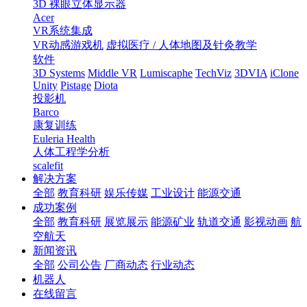
3D 裸眼立体显示器
Acer
VR系统集成
VR动感游戏机
虚拟医疗 / 人体地图及针灸教学
软件
3D Systems
Middle VR
Lumiscaphe
TechViz
3DVIA
iClone
Unity
Pistage
Diota
投影机
Barco
康复训练
Euleria Health
人体工程学分析
scalefit
解决方案
全部
教育科研
娱乐传媒
工业设计
能源交通
成功案例
全部
教育科研
展览展示
能源矿业
轨道交通
影视动画
航
空航天
新闻资讯
全部
公司公告
厂商动态
行业动态
机器人
在线留言