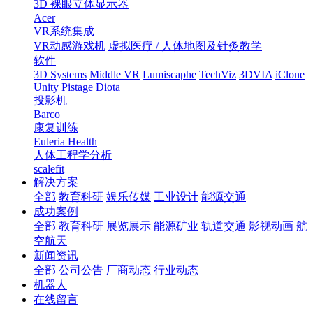
3D 裸眼立体显示器
Acer
VR系统集成
VR动感游戏机
虚拟医疗 / 人体地图及针灸教学
软件
3D Systems
Middle VR
Lumiscaphe
TechViz
3DVIA
iClone
Unity
Pistage
Diota
投影机
Barco
康复训练
Euleria Health
人体工程学分析
scalefit
解决方案
全部
教育科研
娱乐传媒
工业设计
能源交通
成功案例
全部
教育科研
展览展示
能源矿业
轨道交通
影视动画
航
空航天
新闻资讯
全部
公司公告
厂商动态
行业动态
机器人
在线留言