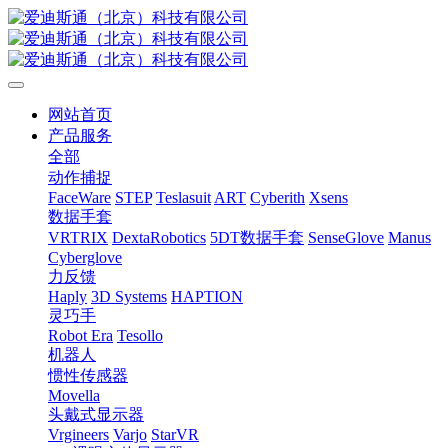
网站首页
产品服务
全部
动作捕捉
FaceWare
STEP
Teslasuit
ART
Cyberith
Xsens
数据手套
VRTRIX
DextaRobotics
5DT数据手套
SenseGlove
Manus
Cyberglove
力反馈
Haply
3D Systems
HAPTION
灵巧手
Robot Era
Tesollo
机器人
惯性传感器
Movella
头戴式显示器
Vrgineers
Varjo
StarVR