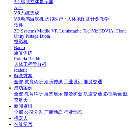
3D 裸眼立体显示器
Acer
VR系统集成
VR动感游戏机
虚拟医疗 / 人体地图及针灸教学
软件
3D Systems
Middle VR
Lumiscaphe
TechViz
3DVIA
iClone
Unity
Pistage
Diota
投影机
Barco
康复训练
Euleria Health
人体工程学分析
scalefit
解决方案
全部
教育科研
娱乐传媒
工业设计
能源交通
成功案例
全部
教育科研
展览展示
能源矿业
轨道交通
影视动画
航
空航天
新闻资讯
全部
公司公告
厂商动态
行业动态
机器人
在线留言