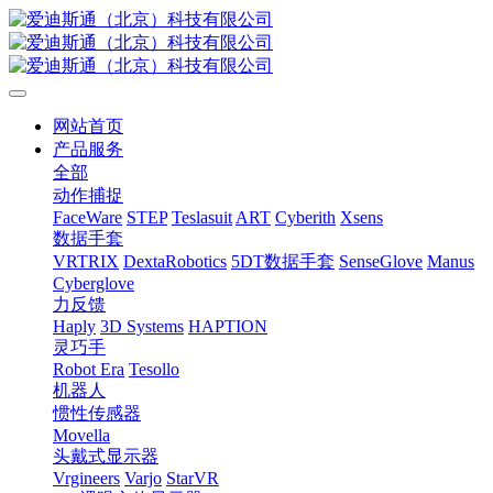
网站首页
产品服务
全部
动作捕捉
FaceWare
STEP
Teslasuit
ART
Cyberith
Xsens
数据手套
VRTRIX
DextaRobotics
5DT数据手套
SenseGlove
Manus
Cyberglove
力反馈
Haply
3D Systems
HAPTION
灵巧手
Robot Era
Tesollo
机器人
惯性传感器
Movella
头戴式显示器
Vrgineers
Varjo
StarVR