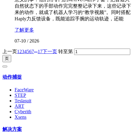
自然状态下的手部动作完完整整记录下来，这些记录下
来的动作，就成了机器人学习的“教学视频”。同时搭配
Haply力反馈设备，既能追踪手腕的运动轨迹，还能
了解更多
07-10
/
2026
...
上一页
1
2
3
4
5
6
7
17
下一页
转至第
动作捕捉
FaceWare
STEP
Teslasuit
ART
Cyberith
Xsens
解决方案