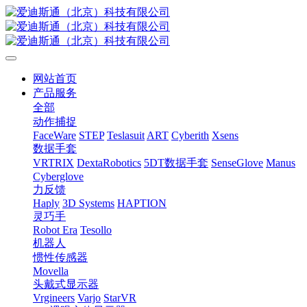
网站首页
产品服务
全部
动作捕捉
FaceWare
STEP
Teslasuit
ART
Cyberith
Xsens
数据手套
VRTRIX
DextaRobotics
5DT数据手套
SenseGlove
Manus
Cyberglove
力反馈
Haply
3D Systems
HAPTION
灵巧手
Robot Era
Tesollo
机器人
惯性传感器
Movella
头戴式显示器
Vrgineers
Varjo
StarVR