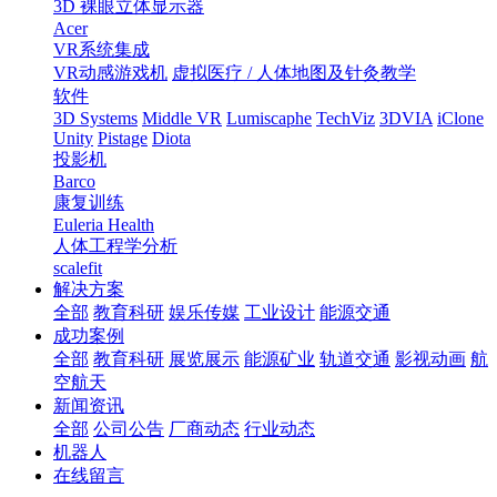
3D 裸眼立体显示器
Acer
VR系统集成
VR动感游戏机
虚拟医疗 / 人体地图及针灸教学
软件
3D Systems
Middle VR
Lumiscaphe
TechViz
3DVIA
iClone
Unity
Pistage
Diota
投影机
Barco
康复训练
Euleria Health
人体工程学分析
scalefit
解决方案
全部
教育科研
娱乐传媒
工业设计
能源交通
成功案例
全部
教育科研
展览展示
能源矿业
轨道交通
影视动画
航
空航天
新闻资讯
全部
公司公告
厂商动态
行业动态
机器人
在线留言