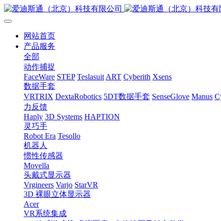
网站首页
产品服务
全部
动作捕捉
FaceWare
STEP
Teslasuit
ART
Cyberith
Xsens
数据手套
VRTRIX
DextaRobotics
5DT数据手套
SenseGlove
Manus
C
力反馈
Haply
3D Systems
HAPTION
灵巧手
Robot Era
Tesollo
机器人
惯性传感器
Movella
头戴式显示器
Vrgineers
Varjo
StarVR
3D 裸眼立体显示器
Acer
VR系统集成