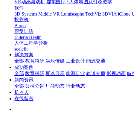
VR动感游戏机
虚拟医疗 / 人体地图及针灸教学
软件
3D Systems
Middle VR
Lumiscaphe
TechViz
3DVIA
iClone
U
投影机
Barco
康复训练
Euleria Health
人体工程学分析
scalefit
解决方案
全部
教育科研
娱乐传媒
工业设计
能源交通
成功案例
全部
教育科研
展览展示
能源矿业
轨道交通
影视动画
航
新闻资讯
全部
公司公告
厂商动态
行业动态
机器人
在线留言