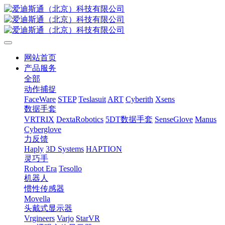
网站首页
产品服务
全部
动作捕捉
FaceWare
STEP
Teslasuit
ART
Cyberith
Xsens
数据手套
VRTRIX
DextaRobotics
5DT数据手套
SenseGlove
Manus
Cyberglove
力反馈
Haply
3D Systems
HAPTION
灵巧手
Robot Era
Tesollo
机器人
惯性传感器
Movella
头戴式显示器
Vrgineers
Varjo
StarVR