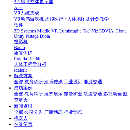
3D 裸眼立体显示器
Acer
VR系统集成
VR动感游戏机
虚拟医疗 / 人体地图及针灸教学
软件
3D Systems
Middle VR
Lumiscaphe
TechViz
3DVIA
iClone
Unity
Pistage
Diota
投影机
Barco
康复训练
Euleria Health
人体工程学分析
scalefit
解决方案
全部
教育科研
娱乐传媒
工业设计
能源交通
成功案例
全部
教育科研
展览展示
能源矿业
轨道交通
影视动画
航
空航天
新闻资讯
全部
公司公告
厂商动态
行业动态
机器人
在线留言