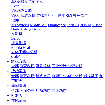
3D 裸眼立体显示器
Acer
VR系统集成
VR动感游戏机
虚拟医疗 / 人体地图及针灸教学
软件
3D Systems
Middle VR
Lumiscaphe
TechViz
3DVIA
iClone
Unity
Pistage
Diota
投影机
Barco
康复训练
Euleria Health
人体工程学分析
scalefit
解决方案
全部
教育科研
娱乐传媒
工业设计
能源交通
成功案例
全部
教育科研
展览展示
能源矿业
轨道交通
影视动画
航
空航天
新闻资讯
全部
公司公告
厂商动态
行业动态
机器人
在线留言