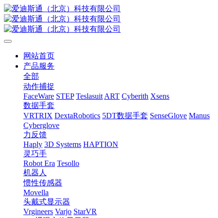
网站首页
产品服务
全部
动作捕捉
FaceWare
STEP
Teslasuit
ART
Cyberith
Xsens
数据手套
VRTRIX
DextaRobotics
5DT数据手套
SenseGlove
Manus
Cyberglove
力反馈
Haply
3D Systems
HAPTION
灵巧手
Robot Era
Tesollo
机器人
惯性传感器
Movella
头戴式显示器
Vrgineers
Varjo
StarVR