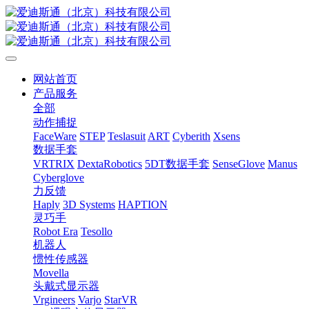
网站首页
产品服务
全部
动作捕捉
FaceWare
STEP
Teslasuit
ART
Cyberith
Xsens
数据手套
VRTRIX
DextaRobotics
5DT数据手套
SenseGlove
Manus
Cyberglove
力反馈
Haply
3D Systems
HAPTION
灵巧手
Robot Era
Tesollo
机器人
惯性传感器
Movella
头戴式显示器
Vrgineers
Varjo
StarVR