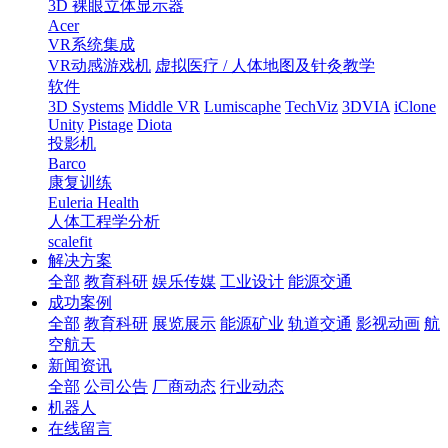
3D 裸眼立体显示器
Acer
VR系统集成
VR动感游戏机
虚拟医疗 / 人体地图及针灸教学
软件
3D Systems
Middle VR
Lumiscaphe
TechViz
3DVIA
iClone
Unity
Pistage
Diota
投影机
Barco
康复训练
Euleria Health
人体工程学分析
scalefit
解决方案
全部
教育科研
娱乐传媒
工业设计
能源交通
成功案例
全部
教育科研
展览展示
能源矿业
轨道交通
影视动画
航
空航天
新闻资讯
全部
公司公告
厂商动态
行业动态
机器人
在线留言