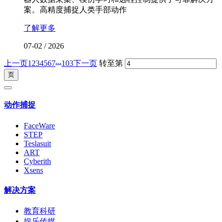
案。高精度捕捉人类手部动作
了解更多
07-02
/
2026
...
上一页
1
2
3
4
5
6
7
103
下一页
转至第
动作捕捉
FaceWare
STEP
Teslasuit
ART
Cyberith
Xsens
解决方案
教育科研
娱乐传媒