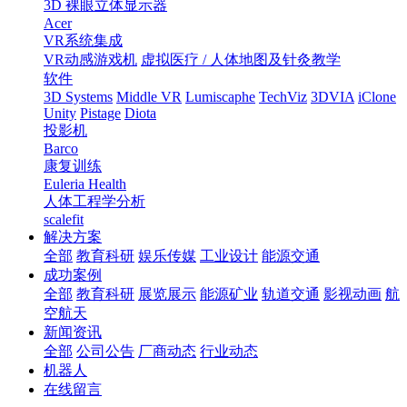
3D 裸眼立体显示器
Acer
VR系统集成
VR动感游戏机
虚拟医疗 / 人体地图及针灸教学
软件
3D Systems
Middle VR
Lumiscaphe
TechViz
3DVIA
iClone
Unity
Pistage
Diota
投影机
Barco
康复训练
Euleria Health
人体工程学分析
scalefit
解决方案
全部
教育科研
娱乐传媒
工业设计
能源交通
成功案例
全部
教育科研
展览展示
能源矿业
轨道交通
影视动画
航
空航天
新闻资讯
全部
公司公告
厂商动态
行业动态
机器人
在线留言