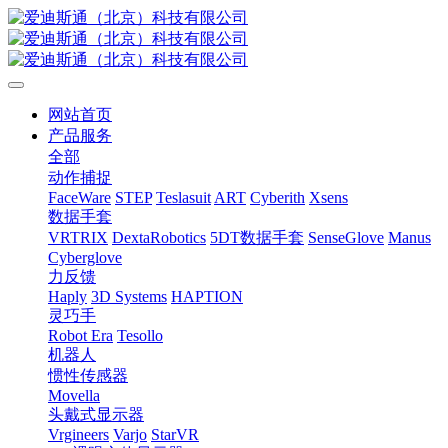
网站首页
产品服务
全部
动作捕捉
FaceWare
STEP
Teslasuit
ART
Cyberith
Xsens
数据手套
VRTRIX
DextaRobotics
5DT数据手套
SenseGlove
Manus
Cyberglove
力反馈
Haply
3D Systems
HAPTION
灵巧手
Robot Era
Tesollo
机器人
惯性传感器
Movella
头戴式显示器
Vrgineers
Varjo
StarVR