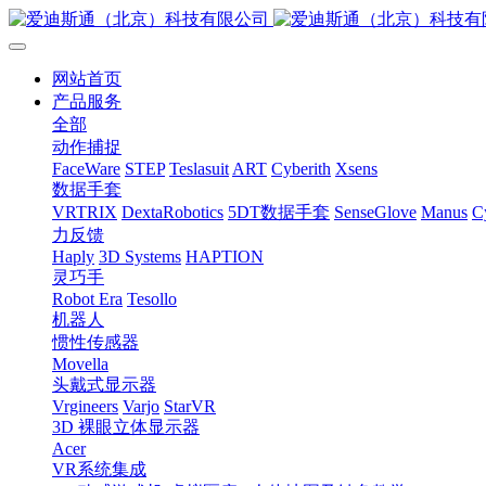
网站首页
产品服务
全部
动作捕捉
FaceWare
STEP
Teslasuit
ART
Cyberith
Xsens
数据手套
VRTRIX
DextaRobotics
5DT数据手套
SenseGlove
Manus
C
力反馈
Haply
3D Systems
HAPTION
灵巧手
Robot Era
Tesollo
机器人
惯性传感器
Movella
头戴式显示器
Vrgineers
Varjo
StarVR
3D 裸眼立体显示器
Acer
VR系统集成