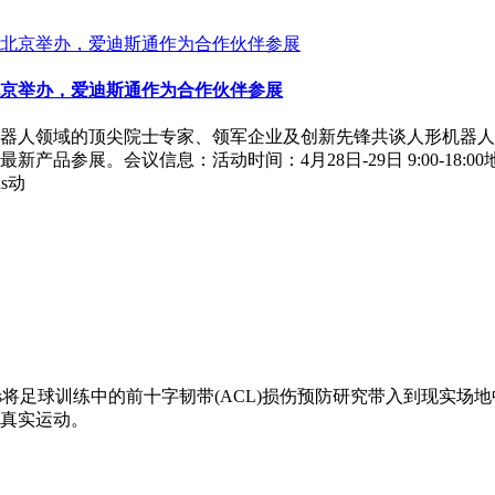
京举办，爱迪斯通作为合作伙伴参展
器人领域的顶尖院士专家、领军企业及创新先锋共谈人形机器人
品参展。会议信息：活动时间：4月28日-29日 9:00-18
s动
ens将足球训练中的前十字韧带(ACL)损伤预防研究带入到现
真实运动。