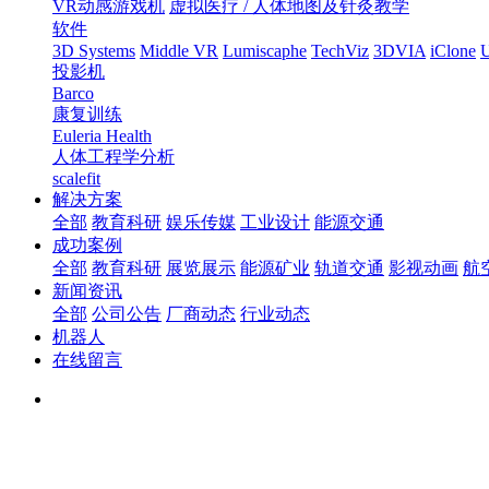
VR动感游戏机
虚拟医疗 / 人体地图及针灸教学
软件
3D Systems
Middle VR
Lumiscaphe
TechViz
3DVIA
iClone
U
投影机
Barco
康复训练
Euleria Health
人体工程学分析
scalefit
解决方案
全部
教育科研
娱乐传媒
工业设计
能源交通
成功案例
全部
教育科研
展览展示
能源矿业
轨道交通
影视动画
航
新闻资讯
全部
公司公告
厂商动态
行业动态
机器人
在线留言