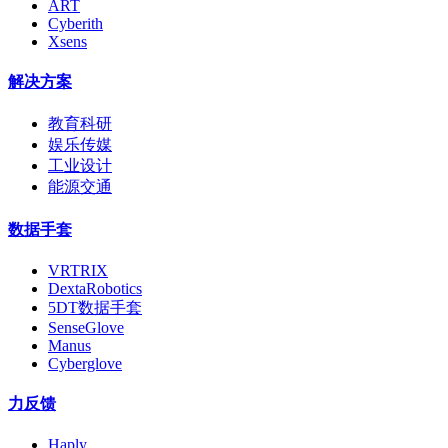
ART
Cyberith
Xsens
解决方案
教育科研
娱乐传媒
工业设计
能源交通
数据手套
VRTRIX
DextaRobotics
5DT数据手套
SenseGlove
Manus
Cyberglove
力反馈
Haply