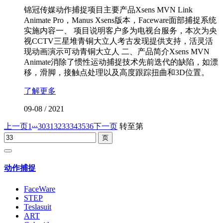
锦冠传媒动作捕捉项目主要产品Xsens MVN Link
Animate Pro，Manus Xsens版本，Faceware面部捕捉系统
实施内容一、 项目说明客户多为电视台服务，本次为央
视CCTV三星堆青铜大立人考古发现提供支持，活灵活
现动画演示可动青铜大立人 二、产品简介Xsens MVN
Animate消除了惯性运动捕捉技术先前迭代的缺陷，如漂
移，滑脚，接触点处理以及高度跟踪扭曲和3D位置。
了解更多
09-08
/
2021
...
上一页
1
30
31
32
33
34
35
36
下一页
转至第
动作捕捉
FaceWare
STEP
Teslasuit
ART