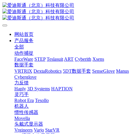
网站首页
产品服务
全部
动作捕捉
FaceWare
STEP
Teslasuit
ART
Cyberith
Xsens
数据手套
VRTRIX
DextaRobotics
5DT数据手套
SenseGlove
Manus
Cyberglove
力反馈
Haply
3D Systems
HAPTION
灵巧手
Robot Era
Tesollo
机器人
惯性传感器
Movella
头戴式显示器
Vrgineers
Varjo
StarVR