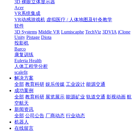
3D 裸眼立体显示器
Acer
VR系统集成
VR动感游戏机
虚拟医疗 / 人体地图及针灸教学
软件
3D Systems
Middle VR
Lumiscaphe
TechViz
3DVIA
iClone
Unity
Pistage
Diota
投影机
Barco
康复训练
Euleria Health
人体工程学分析
scalefit
解决方案
全部
教育科研
娱乐传媒
工业设计
能源交通
成功案例
全部
教育科研
展览展示
能源矿业
轨道交通
影视动画
航
空航天
新闻资讯
全部
公司公告
厂商动态
行业动态
机器人
在线留言