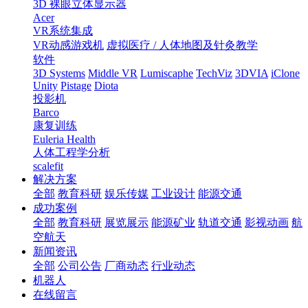
3D 裸眼立体显示器
Acer
VR系统集成
VR动感游戏机
虚拟医疗 / 人体地图及针灸教学
软件
3D Systems
Middle VR
Lumiscaphe
TechViz
3DVIA
iClone
Unity
Pistage
Diota
投影机
Barco
康复训练
Euleria Health
人体工程学分析
scalefit
解决方案
全部
教育科研
娱乐传媒
工业设计
能源交通
成功案例
全部
教育科研
展览展示
能源矿业
轨道交通
影视动画
航
空航天
新闻资讯
全部
公司公告
厂商动态
行业动态
机器人
在线留言