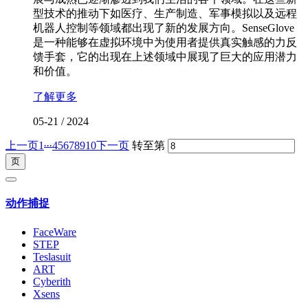
型技术的推动下如医疗、生产制造、军事模拟以及远程
机器人控制等领域都出现了新的发展方向。SenseGlove
是一种能够在虚拟环境中为使用者提供真实触感的力反
馈手套，它的出现在上述领域中展现了巨大的应用潜力
和价值。
了解更多
05-21
/
2024
...
上一页
1
4
5
6
7
8
9
10
下一页
转至第
动作捕捉
FaceWare
STEP
Teslasuit
ART
Cyberith
Xsens