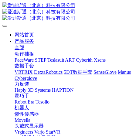
网站首页
产品服务
全部
动作捕捉
FaceWare
STEP
Teslasuit
ART
Cyberith
Xsens
数据手套
VRTRIX
DextaRobotics
5DT数据手套
SenseGlove
Manus
Cyberglove
力反馈
Haply
3D Systems
HAPTION
灵巧手
Robot Era
Tesollo
机器人
惯性传感器
Movella
头戴式显示器
Vrgineers
Varjo
StarVR