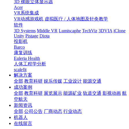
3D 裸眼立体显示器
Acer
VR系统集成
VR动感游戏机
虚拟医疗 / 人体地图及针灸教学
软件
3D Systems
Middle VR
Lumiscaphe
TechViz
3DVIA
iClone
Unity
Pistage
Diota
投影机
Barco
康复训练
Euleria Health
人体工程学分析
scalefit
解决方案
全部
教育科研
娱乐传媒
工业设计
能源交通
成功案例
全部
教育科研
展览展示
能源矿业
轨道交通
影视动画
航
空航天
新闻资讯
全部
公司公告
厂商动态
行业动态
机器人
在线留言