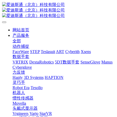
网站首页
产品服务
全部
动作捕捉
FaceWare
STEP
Teslasuit
ART
Cyberith
Xsens
数据手套
VRTRIX
DextaRobotics
5DT数据手套
SenseGlove
Manus
Cyberglove
力反馈
Haply
3D Systems
HAPTION
灵巧手
Robot Era
Tesollo
机器人
惯性传感器
Movella
头戴式显示器
Vrgineers
Varjo
StarVR