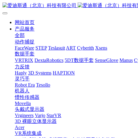
网站首页
产品服务
全部
动作捕捉
FaceWare
STEP
Teslasuit
ART
Cyberith
Xsens
数据手套
VRTRIX
DextaRobotics
5DT数据手套
SenseGlove
Manus
C
力反馈
Haply
3D Systems
HAPTION
灵巧手
Robot Era
Tesollo
机器人
惯性传感器
Movella
头戴式显示器
Vrgineers
Varjo
StarVR
3D 裸眼立体显示器
Acer
VR系统集成