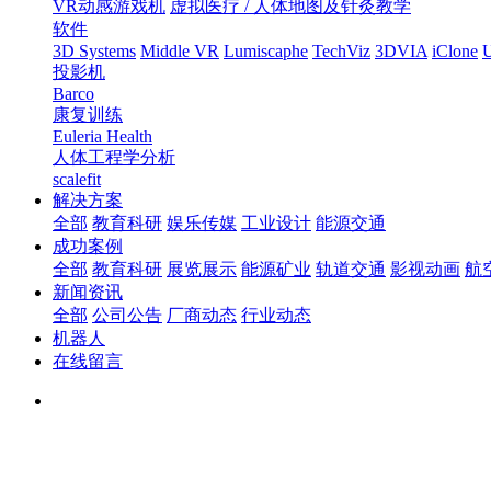
VR动感游戏机
虚拟医疗 / 人体地图及针灸教学
软件
3D Systems
Middle VR
Lumiscaphe
TechViz
3DVIA
iClone
U
投影机
Barco
康复训练
Euleria Health
人体工程学分析
scalefit
解决方案
全部
教育科研
娱乐传媒
工业设计
能源交通
成功案例
全部
教育科研
展览展示
能源矿业
轨道交通
影视动画
航
新闻资讯
全部
公司公告
厂商动态
行业动态
机器人
在线留言