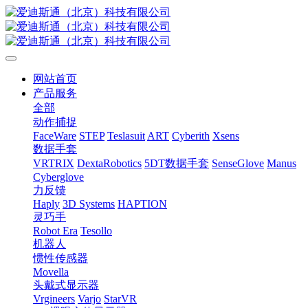
网站首页
产品服务
全部
动作捕捉
FaceWare
STEP
Teslasuit
ART
Cyberith
Xsens
数据手套
VRTRIX
DextaRobotics
5DT数据手套
SenseGlove
Manus
Cyberglove
力反馈
Haply
3D Systems
HAPTION
灵巧手
Robot Era
Tesollo
机器人
惯性传感器
Movella
头戴式显示器
Vrgineers
Varjo
StarVR