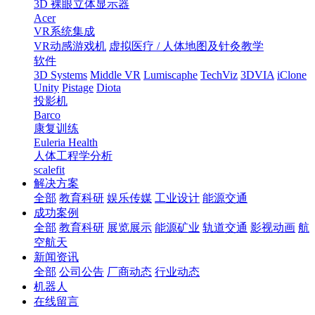
3D 裸眼立体显示器
Acer
VR系统集成
VR动感游戏机
虚拟医疗 / 人体地图及针灸教学
软件
3D Systems
Middle VR
Lumiscaphe
TechViz
3DVIA
iClone
Unity
Pistage
Diota
投影机
Barco
康复训练
Euleria Health
人体工程学分析
scalefit
解决方案
全部
教育科研
娱乐传媒
工业设计
能源交通
成功案例
全部
教育科研
展览展示
能源矿业
轨道交通
影视动画
航
空航天
新闻资讯
全部
公司公告
厂商动态
行业动态
机器人
在线留言