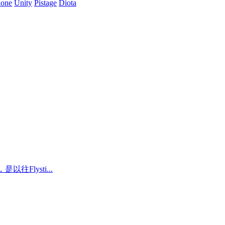
lone
Unity
Pistage
Diota
Flysti...