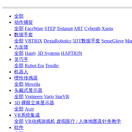
全部
动作捕捉
全部
FaceWare
STEP
Teslasuit
ART
Cyberith
Xsens
数据手套
全部
VRTRIX
DextaRobotics
5DT数据手套
SenseGlove
Ma
力反馈
全部
Haply
3D Systems
HAPTION
灵巧手
全部
Robot Era
Tesollo
机器人
惯性传感器
全部
Movella
头戴式显示器
全部
Vrgineers
Varjo
StarVR
3D 裸眼立体显示器
全部
Acer
VR系统集成
全部
VR动感游戏机
虚拟医疗 / 人体地图及针灸教学
软件