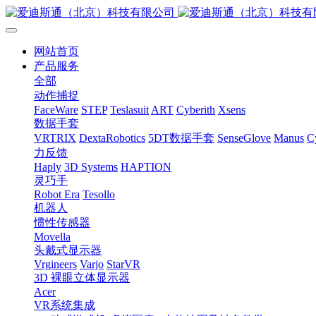
网站首页
产品服务
全部
动作捕捉
FaceWare
STEP
Teslasuit
ART
Cyberith
Xsens
数据手套
VRTRIX
DextaRobotics
5DT数据手套
SenseGlove
Manus
C
力反馈
Haply
3D Systems
HAPTION
灵巧手
Robot Era
Tesollo
机器人
惯性传感器
Movella
头戴式显示器
Vrgineers
Varjo
StarVR
3D 裸眼立体显示器
Acer
VR系统集成