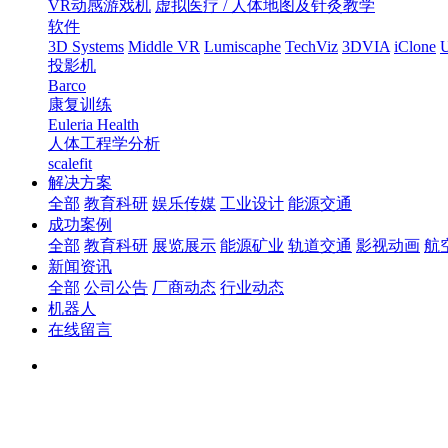
VR动感游戏机
虚拟医疗 / 人体地图及针灸教学
软件
3D Systems
Middle VR
Lumiscaphe
TechViz
3DVIA
iClone
U
投影机
Barco
康复训练
Euleria Health
人体工程学分析
scalefit
解决方案
全部
教育科研
娱乐传媒
工业设计
能源交通
成功案例
全部
教育科研
展览展示
能源矿业
轨道交通
影视动画
航
新闻资讯
全部
公司公告
厂商动态
行业动态
机器人
在线留言