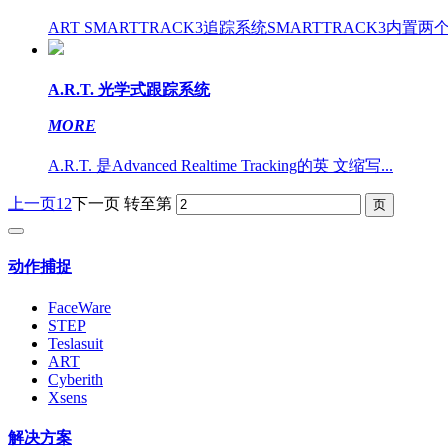
ART SMARTTRACK3追踪系统SMARTTRACK3内置两
A.R.T. 光学式跟踪系统
MORE
A.R.T. 是Advanced Realtime Tracking的英 文缩写...
上一页
1
2
下一页
转至第
动作捕捉
FaceWare
STEP
Teslasuit
ART
Cyberith
Xsens
解决方案