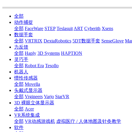
全部
动作捕捉
全部
FaceWare
STEP
Teslasuit
ART
Cyberith
Xsens
数据手套
全部
VRTRIX
DextaRobotics
5DT数据手套
SenseGlove
Ma
力反馈
全部
Haply
3D Systems
HAPTION
灵巧手
全部
Robot Era
Tesollo
机器人
惯性传感器
全部
Movella
头戴式显示器
全部
Vrgineers
Varjo
StarVR
3D 裸眼立体显示器
全部
Acer
VR系统集成
全部
VR动感游戏机
虚拟医疗 / 人体地图及针灸教学
软件