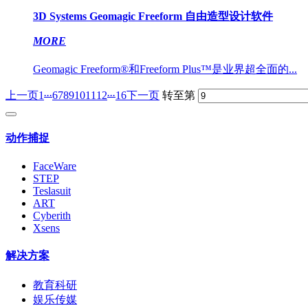
3D Systems Geomagic Freeform 自由造型设计软件
MORE
Geomagic Freeform®和Freeform Plus™是业界超全面的...
...
...
上一页
1
6
7
8
9
10
11
12
16
下一页
转至第
动作捕捉
FaceWare
STEP
Teslasuit
ART
Cyberith
Xsens
解决方案
教育科研
娱乐传媒