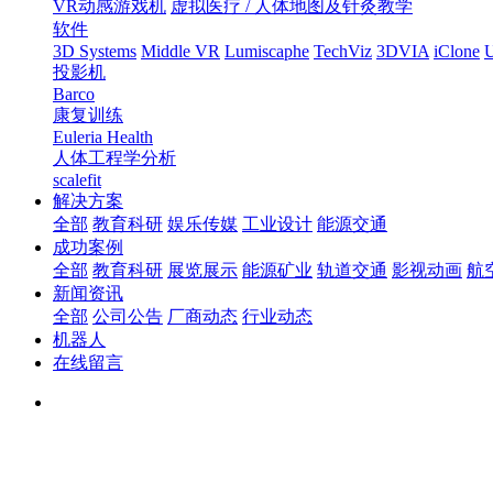
VR动感游戏机
虚拟医疗 / 人体地图及针灸教学
软件
3D Systems
Middle VR
Lumiscaphe
TechViz
3DVIA
iClone
U
投影机
Barco
康复训练
Euleria Health
人体工程学分析
scalefit
解决方案
全部
教育科研
娱乐传媒
工业设计
能源交通
成功案例
全部
教育科研
展览展示
能源矿业
轨道交通
影视动画
航
新闻资讯
全部
公司公告
厂商动态
行业动态
机器人
在线留言