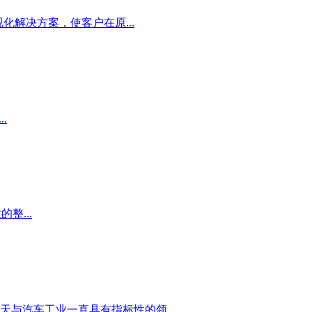
化解决方案，使客户在原...
.
的整...
与汽车工业一直具有指标性的领...