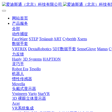
网站首页
产品服务
全部
动作捕捉
FaceWare
STEP
Teslasuit
ART
Cyberith
Xsens
数据手套
VRTRIX
DextaRobotics
5DT数据手套
SenseGlove
Manus
C
力反馈
Haply
3D Systems
HAPTION
灵巧手
Robot Era
Tesollo
机器人
惯性传感器
Movella
头戴式显示器
Vrgineers
Varjo
StarVR
3D 裸眼立体显示器
Acer
VR系统集成