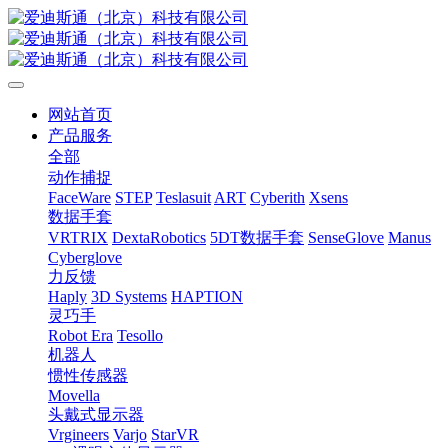
网站首页
产品服务
全部
动作捕捉
FaceWare
STEP
Teslasuit
ART
Cyberith
Xsens
数据手套
VRTRIX
DextaRobotics
5DT数据手套
SenseGlove
Manus
Cyberglove
力反馈
Haply
3D Systems
HAPTION
灵巧手
Robot Era
Tesollo
机器人
惯性传感器
Movella
头戴式显示器
Vrgineers
Varjo
StarVR