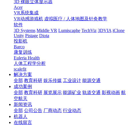
3D 裸眼立体显示器
Acer
VR系统集成
VR动感游戏机
虚拟医疗 / 人体地图及针灸教学
软件
3D Systems
Middle VR
Lumiscaphe
TechViz
3DVIA
iClone
Unity
Pistage
Diota
投影机
Barco
康复训练
Euleria Health
人体工程学分析
scalefit
解决方案
全部
教育科研
娱乐传媒
工业设计
能源交通
成功案例
全部
教育科研
展览展示
能源矿业
轨道交通
影视动画
航
空航天
新闻资讯
全部
公司公告
厂商动态
行业动态
机器人
在线留言