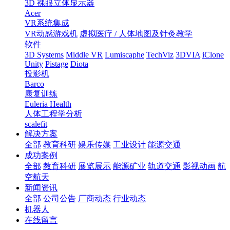
3D 裸眼立体显示器
Acer
VR系统集成
VR动感游戏机
虚拟医疗 / 人体地图及针灸教学
软件
3D Systems
Middle VR
Lumiscaphe
TechViz
3DVIA
iClone
Unity
Pistage
Diota
投影机
Barco
康复训练
Euleria Health
人体工程学分析
scalefit
解决方案
全部
教育科研
娱乐传媒
工业设计
能源交通
成功案例
全部
教育科研
展览展示
能源矿业
轨道交通
影视动画
航
空航天
新闻资讯
全部
公司公告
厂商动态
行业动态
机器人
在线留言