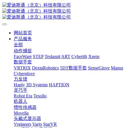
网站首页
产品服务
全部
动作捕捉
FaceWare
STEP
Teslasuit
ART
Cyberith
Xsens
数据手套
VRTRIX
DextaRobotics
5DT数据手套
SenseGlove
Manus
Cyberglove
力反馈
Haply
3D Systems
HAPTION
灵巧手
Robot Era
Tesollo
机器人
惯性传感器
Movella
头戴式显示器
Vrgineers
Varjo
StarVR