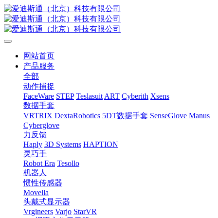
网站首页
产品服务
全部
动作捕捉
FaceWare
STEP
Teslasuit
ART
Cyberith
Xsens
数据手套
VRTRIX
DextaRobotics
5DT数据手套
SenseGlove
Manus
Cyberglove
力反馈
Haply
3D Systems
HAPTION
灵巧手
Robot Era
Tesollo
机器人
惯性传感器
Movella
头戴式显示器
Vrgineers
Varjo
StarVR