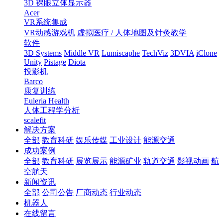
3D 裸眼立体显示器
Acer
VR系统集成
VR动感游戏机
虚拟医疗 / 人体地图及针灸教学
软件
3D Systems
Middle VR
Lumiscaphe
TechViz
3DVIA
iClone
Unity
Pistage
Diota
投影机
Barco
康复训练
Euleria Health
人体工程学分析
scalefit
解决方案
全部
教育科研
娱乐传媒
工业设计
能源交通
成功案例
全部
教育科研
展览展示
能源矿业
轨道交通
影视动画
航
空航天
新闻资讯
全部
公司公告
厂商动态
行业动态
机器人
在线留言