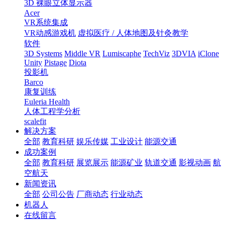
3D 裸眼立体显示器
Acer
VR系统集成
VR动感游戏机
虚拟医疗 / 人体地图及针灸教学
软件
3D Systems
Middle VR
Lumiscaphe
TechViz
3DVIA
iClone
Unity
Pistage
Diota
投影机
Barco
康复训练
Euleria Health
人体工程学分析
scalefit
解决方案
全部
教育科研
娱乐传媒
工业设计
能源交通
成功案例
全部
教育科研
展览展示
能源矿业
轨道交通
影视动画
航
空航天
新闻资讯
全部
公司公告
厂商动态
行业动态
机器人
在线留言