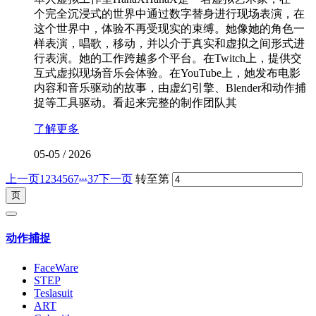
个完全沉浸式的世界中通过数字替身进行现场表演，在
这个世界中，体验不再受现实的束缚。她像她的角色一
样表演，唱歌，移动，并以介于真实和虚拟之间形式进
行表演。她的工作跨越多个平台。在Twitch上，提供交
互式虚拟现场音乐会体验。在YouTube上，她发布电影
内容和音乐驱动的故事，由虚幻引擎、Blender和动作捕
捉等工具驱动。看起来完整的制作团队其
了解更多
05-05
/
2026
...
上一页
1
2
3
4
5
6
7
37
下一页
转至第
动作捕捉
FaceWare
STEP
Teslasuit
ART