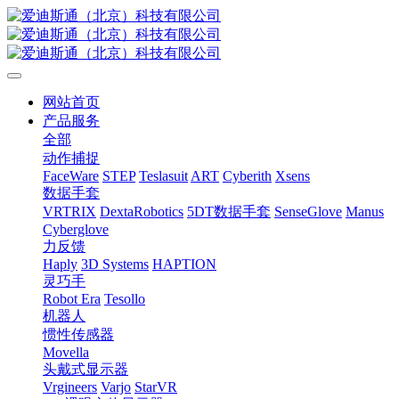
网站首页
产品服务
全部
动作捕捉
FaceWare
STEP
Teslasuit
ART
Cyberith
Xsens
数据手套
VRTRIX
DextaRobotics
5DT数据手套
SenseGlove
Manus
Cyberglove
力反馈
Haply
3D Systems
HAPTION
灵巧手
Robot Era
Tesollo
机器人
惯性传感器
Movella
头戴式显示器
Vrgineers
Varjo
StarVR