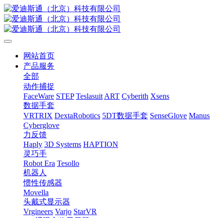
网站首页
产品服务
全部
动作捕捉
FaceWare
STEP
Teslasuit
ART
Cyberith
Xsens
数据手套
VRTRIX
DextaRobotics
5DT数据手套
SenseGlove
Manus
Cyberglove
力反馈
Haply
3D Systems
HAPTION
灵巧手
Robot Era
Tesollo
机器人
惯性传感器
Movella
头戴式显示器
Vrgineers
Varjo
StarVR