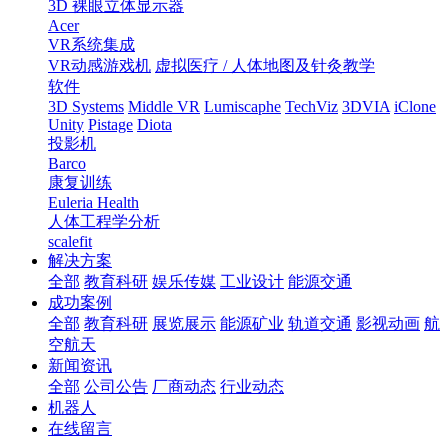
3D 裸眼立体显示器
Acer
VR系统集成
VR动感游戏机
虚拟医疗 / 人体地图及针灸教学
软件
3D Systems
Middle VR
Lumiscaphe
TechViz
3DVIA
iClone
Unity
Pistage
Diota
投影机
Barco
康复训练
Euleria Health
人体工程学分析
scalefit
解决方案
全部
教育科研
娱乐传媒
工业设计
能源交通
成功案例
全部
教育科研
展览展示
能源矿业
轨道交通
影视动画
航
空航天
新闻资讯
全部
公司公告
厂商动态
行业动态
机器人
在线留言