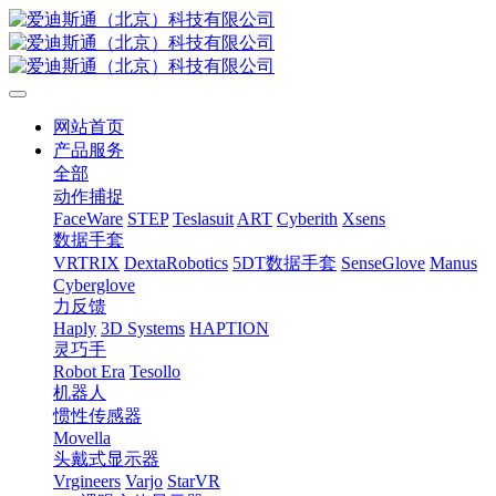
网站首页
产品服务
全部
动作捕捉
FaceWare
STEP
Teslasuit
ART
Cyberith
Xsens
数据手套
VRTRIX
DextaRobotics
5DT数据手套
SenseGlove
Manus
Cyberglove
力反馈
Haply
3D Systems
HAPTION
灵巧手
Robot Era
Tesollo
机器人
惯性传感器
Movella
头戴式显示器
Vrgineers
Varjo
StarVR