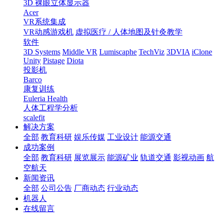
3D 裸眼立体显示器
Acer
VR系统集成
VR动感游戏机
虚拟医疗 / 人体地图及针灸教学
软件
3D Systems
Middle VR
Lumiscaphe
TechViz
3DVIA
iClone
Unity
Pistage
Diota
投影机
Barco
康复训练
Euleria Health
人体工程学分析
scalefit
解决方案
全部
教育科研
娱乐传媒
工业设计
能源交通
成功案例
全部
教育科研
展览展示
能源矿业
轨道交通
影视动画
航
空航天
新闻资讯
全部
公司公告
厂商动态
行业动态
机器人
在线留言