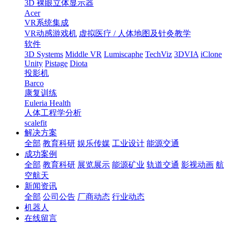
3D 裸眼立体显示器
Acer
VR系统集成
VR动感游戏机
虚拟医疗 / 人体地图及针灸教学
软件
3D Systems
Middle VR
Lumiscaphe
TechViz
3DVIA
iClone
Unity
Pistage
Diota
投影机
Barco
康复训练
Euleria Health
人体工程学分析
scalefit
解决方案
全部
教育科研
娱乐传媒
工业设计
能源交通
成功案例
全部
教育科研
展览展示
能源矿业
轨道交通
影视动画
航
空航天
新闻资讯
全部
公司公告
厂商动态
行业动态
机器人
在线留言