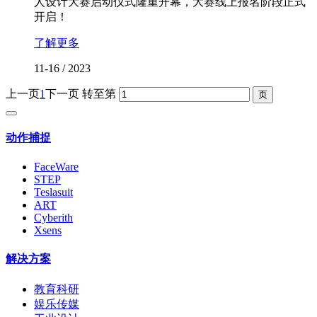
人设计大赛启动仪式隆重开幕，大赛线上报名阶段正式
开启！
了解更多
11-16
/
2023
上一页
1
下一页
转至第
动作捕捉
FaceWare
STEP
Teslasuit
ART
Cyberith
Xsens
解决方案
教育科研
娱乐传媒