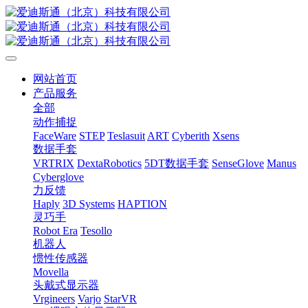
网站首页
产品服务
全部
动作捕捉
FaceWare
STEP
Teslasuit
ART
Cyberith
Xsens
数据手套
VRTRIX
DextaRobotics
5DT数据手套
SenseGlove
Manus
Cyberglove
力反馈
Haply
3D Systems
HAPTION
灵巧手
Robot Era
Tesollo
机器人
惯性传感器
Movella
头戴式显示器
Vrgineers
Varjo
StarVR