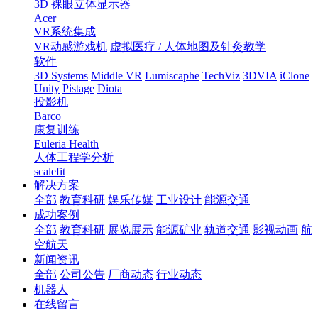
3D 裸眼立体显示器
Acer
VR系统集成
VR动感游戏机
虚拟医疗 / 人体地图及针灸教学
软件
3D Systems
Middle VR
Lumiscaphe
TechViz
3DVIA
iClone
Unity
Pistage
Diota
投影机
Barco
康复训练
Euleria Health
人体工程学分析
scalefit
解决方案
全部
教育科研
娱乐传媒
工业设计
能源交通
成功案例
全部
教育科研
展览展示
能源矿业
轨道交通
影视动画
航
空航天
新闻资讯
全部
公司公告
厂商动态
行业动态
机器人
在线留言