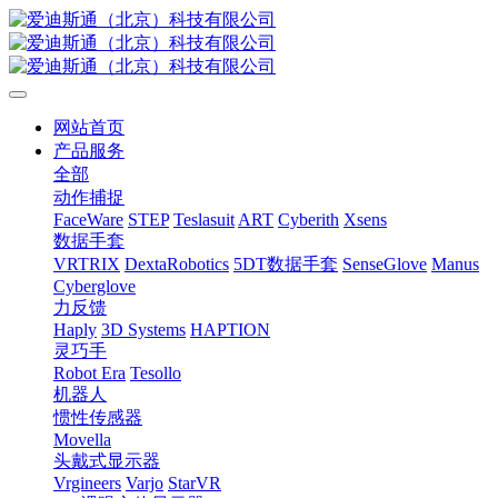
网站首页
产品服务
全部
动作捕捉
FaceWare
STEP
Teslasuit
ART
Cyberith
Xsens
数据手套
VRTRIX
DextaRobotics
5DT数据手套
SenseGlove
Manus
Cyberglove
力反馈
Haply
3D Systems
HAPTION
灵巧手
Robot Era
Tesollo
机器人
惯性传感器
Movella
头戴式显示器
Vrgineers
Varjo
StarVR