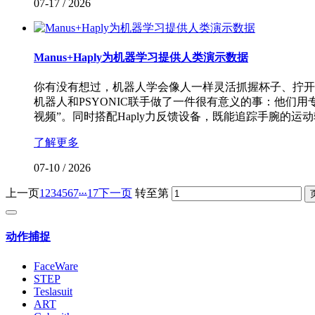
07-17
/
2026
Manus+Haply为机器学习提供人类演示数据
你有没有想过，机器人学会像人一样灵活抓握杯子、拧开
机器人和PSYONIC联手做了一件很有意义的事：他们
视频”。同时搭配Haply力反馈设备，既能追踪手腕的运
了解更多
07-10
/
2026
...
上一页
1
2
3
4
5
6
7
17
下一页
转至第
动作捕捉
FaceWare
STEP
Teslasuit
ART