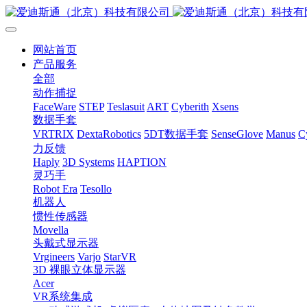
网站首页
产品服务
全部
动作捕捉
FaceWare
STEP
Teslasuit
ART
Cyberith
Xsens
数据手套
VRTRIX
DextaRobotics
5DT数据手套
SenseGlove
Manus
C
力反馈
Haply
3D Systems
HAPTION
灵巧手
Robot Era
Tesollo
机器人
惯性传感器
Movella
头戴式显示器
Vrgineers
Varjo
StarVR
3D 裸眼立体显示器
Acer
VR系统集成