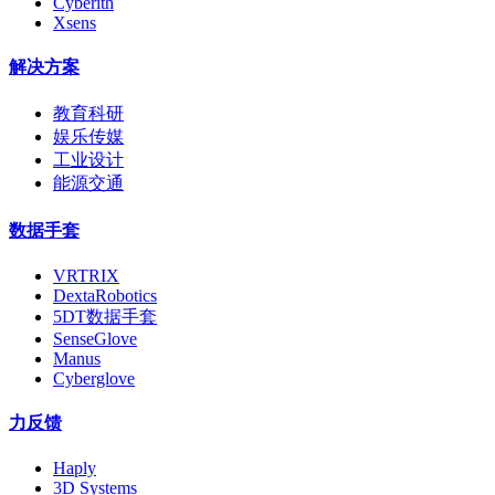
Cyberith
Xsens
解决方案
教育科研
娱乐传媒
工业设计
能源交通
数据手套
VRTRIX
DextaRobotics
5DT数据手套
SenseGlove
Manus
Cyberglove
力反馈
Haply
3D Systems