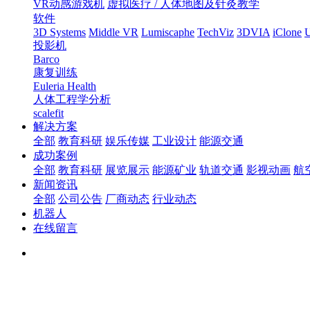
VR动感游戏机
虚拟医疗 / 人体地图及针灸教学
软件
3D Systems
Middle VR
Lumiscaphe
TechViz
3DVIA
iClone
U
投影机
Barco
康复训练
Euleria Health
人体工程学分析
scalefit
解决方案
全部
教育科研
娱乐传媒
工业设计
能源交通
成功案例
全部
教育科研
展览展示
能源矿业
轨道交通
影视动画
航
新闻资讯
全部
公司公告
厂商动态
行业动态
机器人
在线留言