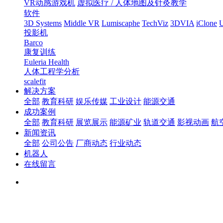
VR动感游戏机
虚拟医疗 / 人体地图及针灸教学
软件
3D Systems
Middle VR
Lumiscaphe
TechViz
3DVIA
iClone
U
投影机
Barco
康复训练
Euleria Health
人体工程学分析
scalefit
解决方案
全部
教育科研
娱乐传媒
工业设计
能源交通
成功案例
全部
教育科研
展览展示
能源矿业
轨道交通
影视动画
航
新闻资讯
全部
公司公告
厂商动态
行业动态
机器人
在线留言