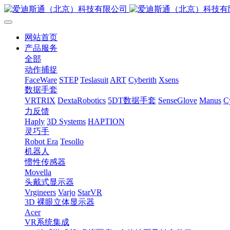
网站首页
产品服务
全部
动作捕捉
FaceWare
STEP
Teslasuit
ART
Cyberith
Xsens
数据手套
VRTRIX
DextaRobotics
5DT数据手套
SenseGlove
Manus
C
力反馈
Haply
3D Systems
HAPTION
灵巧手
Robot Era
Tesollo
机器人
惯性传感器
Movella
头戴式显示器
Vrgineers
Varjo
StarVR
3D 裸眼立体显示器
Acer
VR系统集成