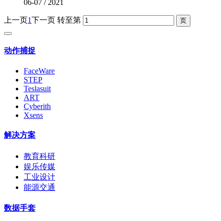
06-07
/
2021
上一页
1
下一页
转至第
动作捕捉
FaceWare
STEP
Teslasuit
ART
Cyberith
Xsens
解决方案
教育科研
娱乐传媒
工业设计
能源交通
数据手套