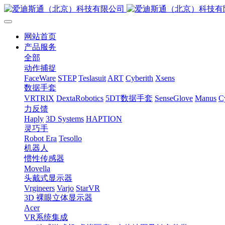
网站首页
产品服务
全部
动作捕捉
FaceWare
STEP
Teslasuit
ART
Cyberith
Xsens
数据手套
VRTRIX
DextaRobotics
5DT数据手套
SenseGlove
Manus
C
力反馈
Haply
3D Systems
HAPTION
灵巧手
Robot Era
Tesollo
机器人
惯性传感器
Movella
头戴式显示器
Vrgineers
Varjo
StarVR
3D 裸眼立体显示器
Acer
VR系统集成