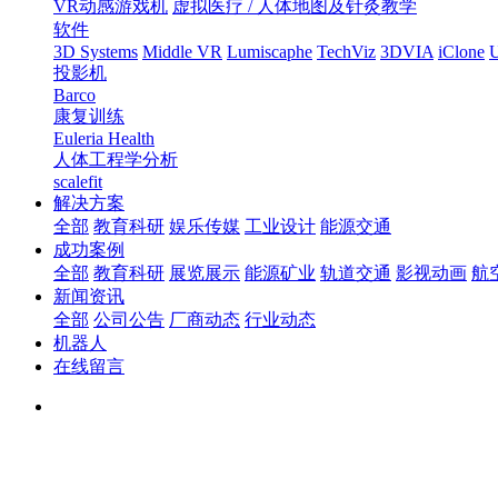
VR动感游戏机
虚拟医疗 / 人体地图及针灸教学
软件
3D Systems
Middle VR
Lumiscaphe
TechViz
3DVIA
iClone
U
投影机
Barco
康复训练
Euleria Health
人体工程学分析
scalefit
解决方案
全部
教育科研
娱乐传媒
工业设计
能源交通
成功案例
全部
教育科研
展览展示
能源矿业
轨道交通
影视动画
航
新闻资讯
全部
公司公告
厂商动态
行业动态
机器人
在线留言