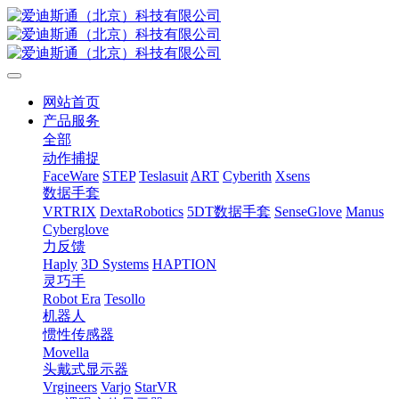
网站首页
产品服务
全部
动作捕捉
FaceWare
STEP
Teslasuit
ART
Cyberith
Xsens
数据手套
VRTRIX
DextaRobotics
5DT数据手套
SenseGlove
Manus
Cyberglove
力反馈
Haply
3D Systems
HAPTION
灵巧手
Robot Era
Tesollo
机器人
惯性传感器
Movella
头戴式显示器
Vrgineers
Varjo
StarVR