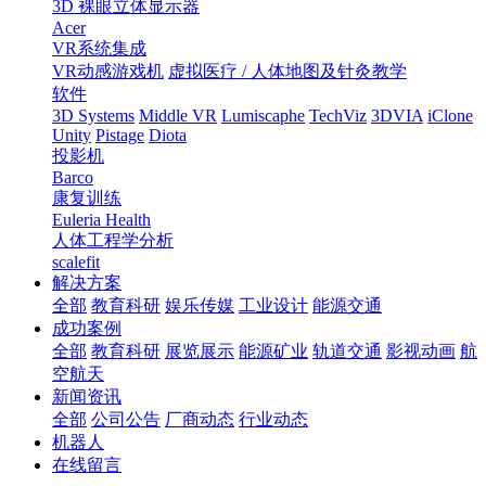
3D 裸眼立体显示器
Acer
VR系统集成
VR动感游戏机
虚拟医疗 / 人体地图及针灸教学
软件
3D Systems
Middle VR
Lumiscaphe
TechViz
3DVIA
iClone
Unity
Pistage
Diota
投影机
Barco
康复训练
Euleria Health
人体工程学分析
scalefit
解决方案
全部
教育科研
娱乐传媒
工业设计
能源交通
成功案例
全部
教育科研
展览展示
能源矿业
轨道交通
影视动画
航
空航天
新闻资讯
全部
公司公告
厂商动态
行业动态
机器人
在线留言