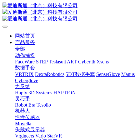
网站首页
产品服务
全部
动作捕捉
FaceWare
STEP
Teslasuit
ART
Cyberith
Xsens
数据手套
VRTRIX
DextaRobotics
5DT数据手套
SenseGlove
Manus
Cyberglove
力反馈
Haply
3D Systems
HAPTION
灵巧手
Robot Era
Tesollo
机器人
惯性传感器
Movella
头戴式显示器
Vrgineers
Varjo
StarVR