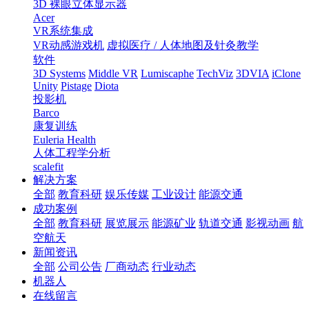
3D 裸眼立体显示器
Acer
VR系统集成
VR动感游戏机
虚拟医疗 / 人体地图及针灸教学
软件
3D Systems
Middle VR
Lumiscaphe
TechViz
3DVIA
iClone
Unity
Pistage
Diota
投影机
Barco
康复训练
Euleria Health
人体工程学分析
scalefit
解决方案
全部
教育科研
娱乐传媒
工业设计
能源交通
成功案例
全部
教育科研
展览展示
能源矿业
轨道交通
影视动画
航
空航天
新闻资讯
全部
公司公告
厂商动态
行业动态
机器人
在线留言