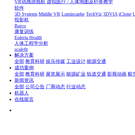
VR动感游戏机
虚拟医疗 / 人体地图及针灸教学
软件
3D Systems
Middle VR
Lumiscaphe
TechViz
3DVIA
iClone
U
投影机
Barco
康复训练
Euleria Health
人体工程学分析
scalefit
解决方案
全部
教育科研
娱乐传媒
工业设计
能源交通
成功案例
全部
教育科研
展览展示
能源矿业
轨道交通
影视动画
航
新闻资讯
全部
公司公告
厂商动态
行业动态
机器人
在线留言