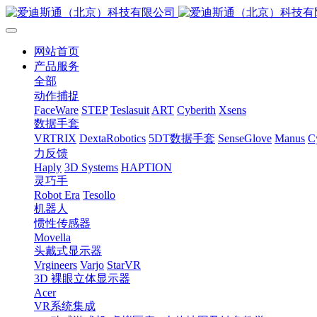
网站首页
产品服务
全部
动作捕捉
FaceWare
STEP
Teslasuit
ART
Cyberith
Xsens
数据手套
VRTRIX
DextaRobotics
5DT数据手套
SenseGlove
Manus
C
力反馈
Haply
3D Systems
HAPTION
灵巧手
Robot Era
Tesollo
机器人
惯性传感器
Movella
头戴式显示器
Vrgineers
Varjo
StarVR
3D 裸眼立体显示器
Acer
VR系统集成