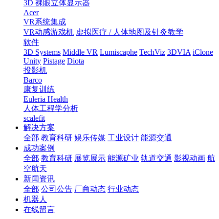
3D 裸眼立体显示器
Acer
VR系统集成
VR动感游戏机
虚拟医疗 / 人体地图及针灸教学
软件
3D Systems
Middle VR
Lumiscaphe
TechViz
3DVIA
iClone
Unity
Pistage
Diota
投影机
Barco
康复训练
Euleria Health
人体工程学分析
scalefit
解决方案
全部
教育科研
娱乐传媒
工业设计
能源交通
成功案例
全部
教育科研
展览展示
能源矿业
轨道交通
影视动画
航
空航天
新闻资讯
全部
公司公告
厂商动态
行业动态
机器人
在线留言