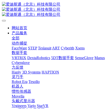
网站首页
产品服务
全部
动作捕捉
FaceWare
STEP
Teslasuit
ART
Cyberith
Xsens
数据手套
VRTRIX
DextaRobotics
5DT数据手套
SenseGlove
Manus
Cyberglove
力反馈
Haply
3D Systems
HAPTION
灵巧手
Robot Era
Tesollo
机器人
惯性传感器
Movella
头戴式显示器
Vrgineers
Varjo
StarVR