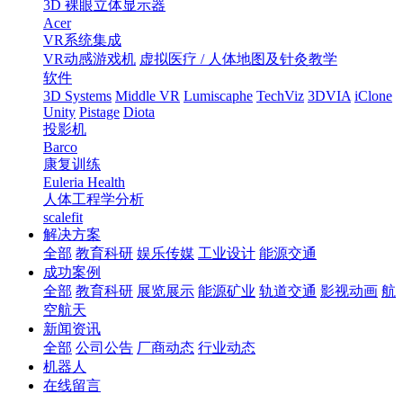
3D 裸眼立体显示器
Acer
VR系统集成
VR动感游戏机
虚拟医疗 / 人体地图及针灸教学
软件
3D Systems
Middle VR
Lumiscaphe
TechViz
3DVIA
iClone
Unity
Pistage
Diota
投影机
Barco
康复训练
Euleria Health
人体工程学分析
scalefit
解决方案
全部
教育科研
娱乐传媒
工业设计
能源交通
成功案例
全部
教育科研
展览展示
能源矿业
轨道交通
影视动画
航
空航天
新闻资讯
全部
公司公告
厂商动态
行业动态
机器人
在线留言