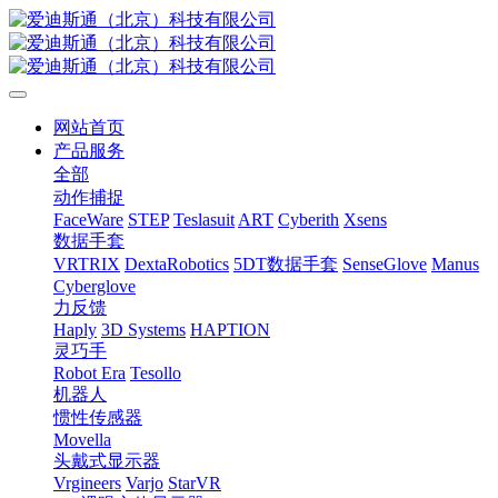
网站首页
产品服务
全部
动作捕捉
FaceWare
STEP
Teslasuit
ART
Cyberith
Xsens
数据手套
VRTRIX
DextaRobotics
5DT数据手套
SenseGlove
Manus
Cyberglove
力反馈
Haply
3D Systems
HAPTION
灵巧手
Robot Era
Tesollo
机器人
惯性传感器
Movella
头戴式显示器
Vrgineers
Varjo
StarVR