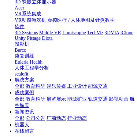
3D 裸眼立体显示器
Acer
VR系统集成
VR动感游戏机
虚拟医疗 / 人体地图及针灸教学
软件
3D Systems
Middle VR
Lumiscaphe
TechViz
3DVIA
iClone
Unity
Pistage
Diota
投影机
Barco
康复训练
Euleria Health
人体工程学分析
scalefit
解决方案
全部
教育科研
娱乐传媒
工业设计
能源交通
成功案例
全部
教育科研
展览展示
能源矿业
轨道交通
影视动画
航
空航天
新闻资讯
全部
公司公告
厂商动态
行业动态
机器人
在线留言