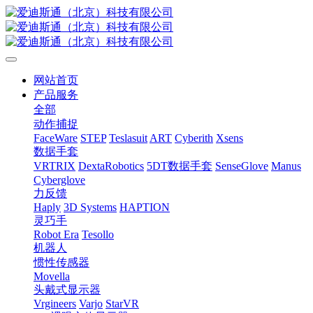
网站首页
产品服务
全部
动作捕捉
FaceWare
STEP
Teslasuit
ART
Cyberith
Xsens
数据手套
VRTRIX
DextaRobotics
5DT数据手套
SenseGlove
Manus
Cyberglove
力反馈
Haply
3D Systems
HAPTION
灵巧手
Robot Era
Tesollo
机器人
惯性传感器
Movella
头戴式显示器
Vrgineers
Varjo
StarVR