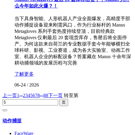
么今年如此火爆？！
当下具身智能、人形机器人产业全面爆发，高精度手部
动作捕捉设备迎来刚需风口，作为行业标杆的 Manus
Metagloves 系列手套热度持续登顶，目前经典款
Metagloves 仅剩最后 20 套现货库存，售罄后将全面停
产。为何这款来自荷兰的专业数据手套今年能够横扫全
球科研、影视、工业赛道，成为各大实验室、动画工作
室、机器人企业的标配设备？答案藏在 Manus 十余年深
耕动捕领域的发展历程与完善
了解更多
06-24
/
2026
...
...
上一页
1
2
3
4
5
6
7
8
88
下一页
转至第
动作捕捉
FaceWare