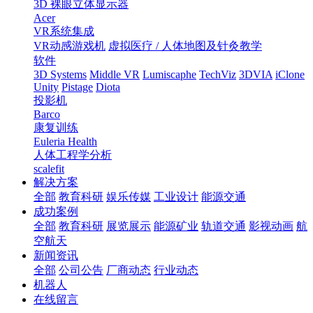
3D 裸眼立体显示器
Acer
VR系统集成
VR动感游戏机
虚拟医疗 / 人体地图及针灸教学
软件
3D Systems
Middle VR
Lumiscaphe
TechViz
3DVIA
iClone
Unity
Pistage
Diota
投影机
Barco
康复训练
Euleria Health
人体工程学分析
scalefit
解决方案
全部
教育科研
娱乐传媒
工业设计
能源交通
成功案例
全部
教育科研
展览展示
能源矿业
轨道交通
影视动画
航
空航天
新闻资讯
全部
公司公告
厂商动态
行业动态
机器人
在线留言