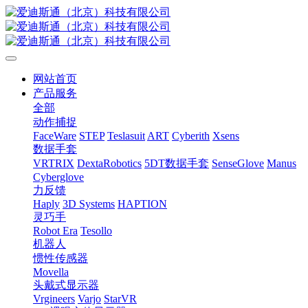
网站首页
产品服务
全部
动作捕捉
FaceWare
STEP
Teslasuit
ART
Cyberith
Xsens
数据手套
VRTRIX
DextaRobotics
5DT数据手套
SenseGlove
Manus
Cyberglove
力反馈
Haply
3D Systems
HAPTION
灵巧手
Robot Era
Tesollo
机器人
惯性传感器
Movella
头戴式显示器
Vrgineers
Varjo
StarVR