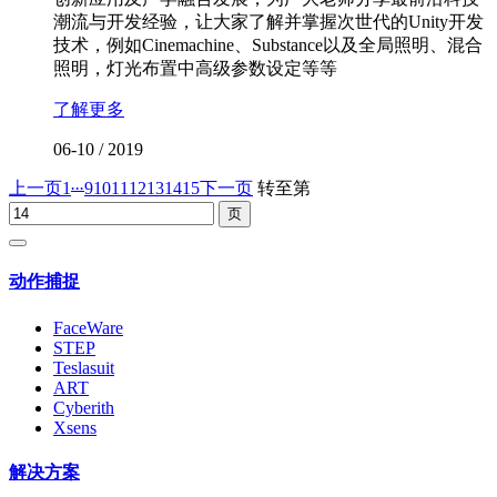
潮流与开发经验，让大家了解并掌握次世代的Unity开发
技术，例如Cinemachine、Substance以及全局照明、混合
照明，灯光布置中高级参数设定等等
了解更多
06-10
/
2019
...
上一页
1
9
10
11
12
13
14
15
下一页
转至第
动作捕捉
FaceWare
STEP
Teslasuit
ART
Cyberith
Xsens
解决方案