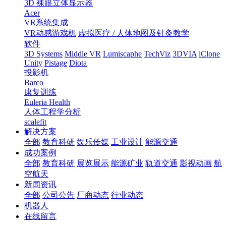
3D 裸眼立体显示器
Acer
VR系统集成
VR动感游戏机
虚拟医疗 / 人体地图及针灸教学
软件
3D Systems
Middle VR
Lumiscaphe
TechViz
3DVIA
iClone
Unity
Pistage
Diota
投影机
Barco
康复训练
Euleria Health
人体工程学分析
scalefit
解决方案
全部
教育科研
娱乐传媒
工业设计
能源交通
成功案例
全部
教育科研
展览展示
能源矿业
轨道交通
影视动画
航
空航天
新闻资讯
全部
公司公告
厂商动态
行业动态
机器人
在线留言