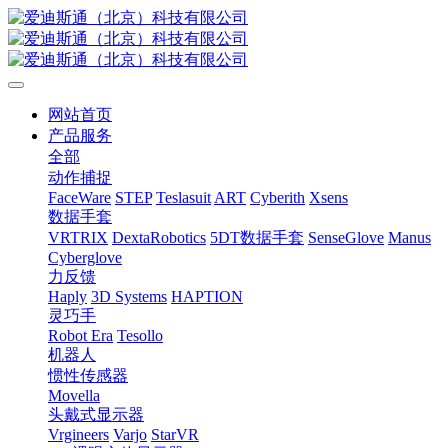
网站首页
产品服务
全部
动作捕捉
FaceWare
STEP
Teslasuit
ART
Cyberith
Xsens
数据手套
VRTRIX
DextaRobotics
5DT数据手套
SenseGlove
Manus
Cyberglove
力反馈
Haply
3D Systems
HAPTION
灵巧手
Robot Era
Tesollo
机器人
惯性传感器
Movella
头戴式显示器
Vrgineers
Varjo
StarVR