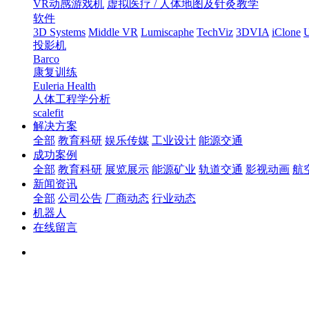
VR动感游戏机
虚拟医疗 / 人体地图及针灸教学
软件
3D Systems
Middle VR
Lumiscaphe
TechViz
3DVIA
iClone
U
投影机
Barco
康复训练
Euleria Health
人体工程学分析
scalefit
解决方案
全部
教育科研
娱乐传媒
工业设计
能源交通
成功案例
全部
教育科研
展览展示
能源矿业
轨道交通
影视动画
航
新闻资讯
全部
公司公告
厂商动态
行业动态
机器人
在线留言