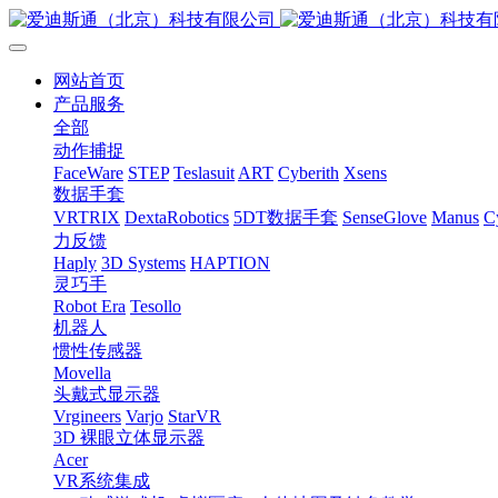
网站首页
产品服务
全部
动作捕捉
FaceWare
STEP
Teslasuit
ART
Cyberith
Xsens
数据手套
VRTRIX
DextaRobotics
5DT数据手套
SenseGlove
Manus
C
力反馈
Haply
3D Systems
HAPTION
灵巧手
Robot Era
Tesollo
机器人
惯性传感器
Movella
头戴式显示器
Vrgineers
Varjo
StarVR
3D 裸眼立体显示器
Acer
VR系统集成