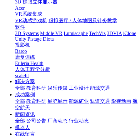
3D 裸眼立体显示器
Acer
VR系统集成
VR动感游戏机
虚拟医疗 / 人体地图及针灸教学
软件
3D Systems
Middle VR
Lumiscaphe
TechViz
3DVIA
iClone
Unity
Pistage
Diota
投影机
Barco
康复训练
Euleria Health
人体工程学分析
scalefit
解决方案
全部
教育科研
娱乐传媒
工业设计
能源交通
成功案例
全部
教育科研
展览展示
能源矿业
轨道交通
影视动画
航
空航天
新闻资讯
全部
公司公告
厂商动态
行业动态
机器人
在线留言