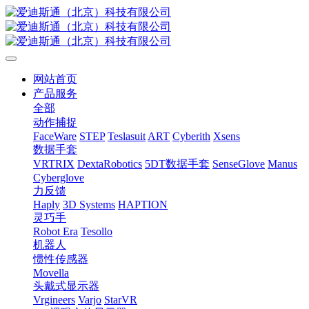
网站首页
产品服务
全部
动作捕捉
FaceWare
STEP
Teslasuit
ART
Cyberith
Xsens
数据手套
VRTRIX
DextaRobotics
5DT数据手套
SenseGlove
Manus
Cyberglove
力反馈
Haply
3D Systems
HAPTION
灵巧手
Robot Era
Tesollo
机器人
惯性传感器
Movella
头戴式显示器
Vrgineers
Varjo
StarVR