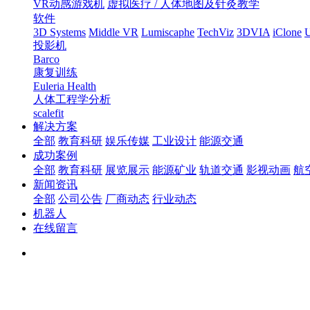
VR动感游戏机
虚拟医疗 / 人体地图及针灸教学
软件
3D Systems
Middle VR
Lumiscaphe
TechViz
3DVIA
iClone
U
投影机
Barco
康复训练
Euleria Health
人体工程学分析
scalefit
解决方案
全部
教育科研
娱乐传媒
工业设计
能源交通
成功案例
全部
教育科研
展览展示
能源矿业
轨道交通
影视动画
航
新闻资讯
全部
公司公告
厂商动态
行业动态
机器人
在线留言