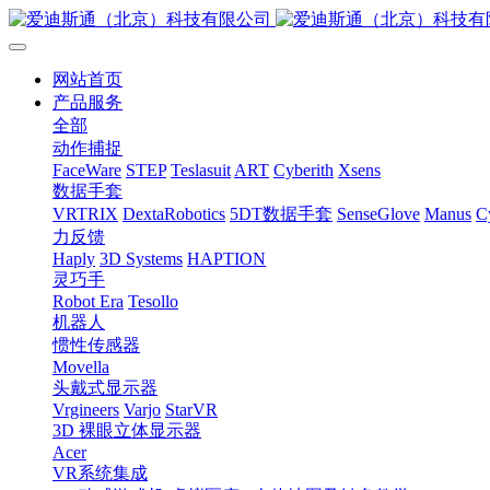
网站首页
产品服务
全部
动作捕捉
FaceWare
STEP
Teslasuit
ART
Cyberith
Xsens
数据手套
VRTRIX
DextaRobotics
5DT数据手套
SenseGlove
Manus
C
力反馈
Haply
3D Systems
HAPTION
灵巧手
Robot Era
Tesollo
机器人
惯性传感器
Movella
头戴式显示器
Vrgineers
Varjo
StarVR
3D 裸眼立体显示器
Acer
VR系统集成