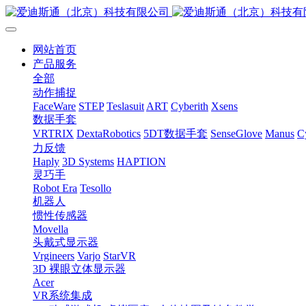
网站首页
产品服务
全部
动作捕捉
FaceWare
STEP
Teslasuit
ART
Cyberith
Xsens
数据手套
VRTRIX
DextaRobotics
5DT数据手套
SenseGlove
Manus
C
力反馈
Haply
3D Systems
HAPTION
灵巧手
Robot Era
Tesollo
机器人
惯性传感器
Movella
头戴式显示器
Vrgineers
Varjo
StarVR
3D 裸眼立体显示器
Acer
VR系统集成