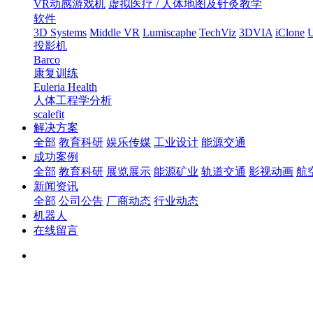
VR动感游戏机
虚拟医疗 / 人体地图及针灸教学
软件
3D Systems
Middle VR
Lumiscaphe
TechViz
3DVIA
iClone
U
投影机
Barco
康复训练
Euleria Health
人体工程学分析
scalefit
解决方案
全部
教育科研
娱乐传媒
工业设计
能源交通
成功案例
全部
教育科研
展览展示
能源矿业
轨道交通
影视动画
航
新闻资讯
全部
公司公告
厂商动态
行业动态
机器人
在线留言