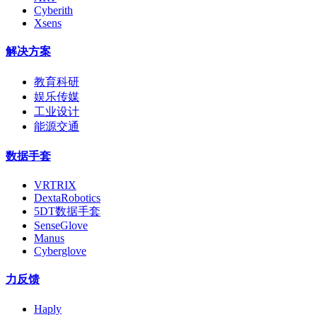
Cyberith
Xsens
解决方案
教育科研
娱乐传媒
工业设计
能源交通
数据手套
VRTRIX
DextaRobotics
5DT数据手套
SenseGlove
Manus
Cyberglove
力反馈
Haply