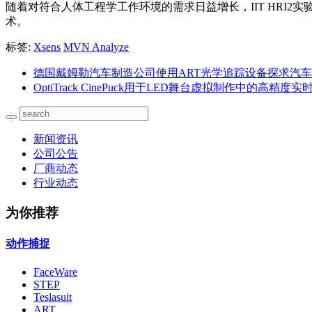
随着对符合人体工程学工作环境的需求日益增长，IIT HRI2实
术。
标签:
Xsens
MVN Analyze
德国戴姆勒汽车制造公司使用ART光学追踪设备探求汽
OptiTrack CinePuck用于LED舞台虚拟制作中的高精
新闻资讯
公司公告
厂商动态
行业动态
为你推荐
动作捕捉
FaceWare
STEP
Teslasuit
ART