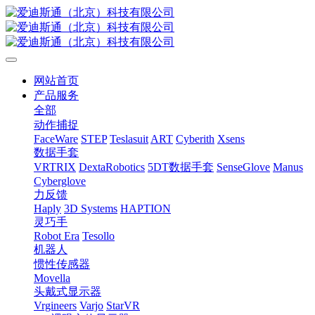
网站首页
产品服务
全部
动作捕捉
FaceWare
STEP
Teslasuit
ART
Cyberith
Xsens
数据手套
VRTRIX
DextaRobotics
5DT数据手套
SenseGlove
Manus
Cyberglove
力反馈
Haply
3D Systems
HAPTION
灵巧手
Robot Era
Tesollo
机器人
惯性传感器
Movella
头戴式显示器
Vrgineers
Varjo
StarVR