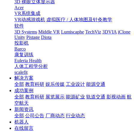
3D 裸眼立体显示器
Acer
VR系统集成
VR动感游戏机
虚拟医疗 / 人体地图及针灸教学
软件
3D Systems
Middle VR
Lumiscaphe
TechViz
3DVIA
iClone
Unity
Pistage
Diota
投影机
Barco
康复训练
Euleria Health
人体工程学分析
scalefit
解决方案
全部
教育科研
娱乐传媒
工业设计
能源交通
成功案例
全部
教育科研
展览展示
能源矿业
轨道交通
影视动画
航
空航天
新闻资讯
全部
公司公告
厂商动态
行业动态
机器人
在线留言