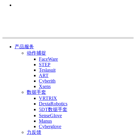
产品服务
动作捕捉
FaceWare
STEP
Teslasuit
ART
Cyberith
Xsens
数据手套
VRTRIX
DextaRobotics
5DT数据手套
SenseGlove
Manus
Cyberglove
力反馈