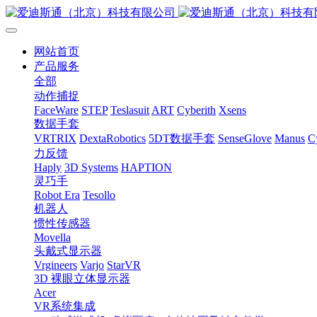
网站首页
产品服务
全部
动作捕捉
FaceWare
STEP
Teslasuit
ART
Cyberith
Xsens
数据手套
VRTRIX
DextaRobotics
5DT数据手套
SenseGlove
Manus
C
力反馈
Haply
3D Systems
HAPTION
灵巧手
Robot Era
Tesollo
机器人
惯性传感器
Movella
头戴式显示器
Vrgineers
Varjo
StarVR
3D 裸眼立体显示器
Acer
VR系统集成