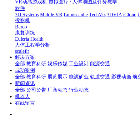
VR动感游戏机
虚拟医疗 / 人体地图及针灸教学
软件
3D Systems
Middle VR
Lumiscaphe
TechViz
3DVIA
iClone
U
投影机
Barco
康复训练
Euleria Health
人体工程学分析
scalefit
解决方案
全部
教育科研
娱乐传媒
工业设计
能源交通
成功案例
全部
教育科研
展览展示
能源矿业
轨道交通
影视动画
航
新闻资讯
全部
公司公告
厂商动态
行业动态
机器人
在线留言