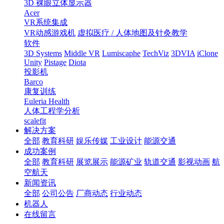
3D 裸眼立体显示器
Acer
VR系统集成
VR动感游戏机
虚拟医疗 / 人体地图及针灸教学
软件
3D Systems
Middle VR
Lumiscaphe
TechViz
3DVIA
iClone
Unity
Pistage
Diota
投影机
Barco
康复训练
Euleria Health
人体工程学分析
scalefit
解决方案
全部
教育科研
娱乐传媒
工业设计
能源交通
成功案例
全部
教育科研
展览展示
能源矿业
轨道交通
影视动画
航
空航天
新闻资讯
全部
公司公告
厂商动态
行业动态
机器人
在线留言