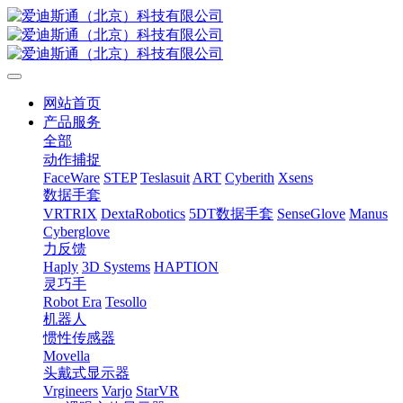
网站首页
产品服务
全部
动作捕捉
FaceWare
STEP
Teslasuit
ART
Cyberith
Xsens
数据手套
VRTRIX
DextaRobotics
5DT数据手套
SenseGlove
Manus
Cyberglove
力反馈
Haply
3D Systems
HAPTION
灵巧手
Robot Era
Tesollo
机器人
惯性传感器
Movella
头戴式显示器
Vrgineers
Varjo
StarVR