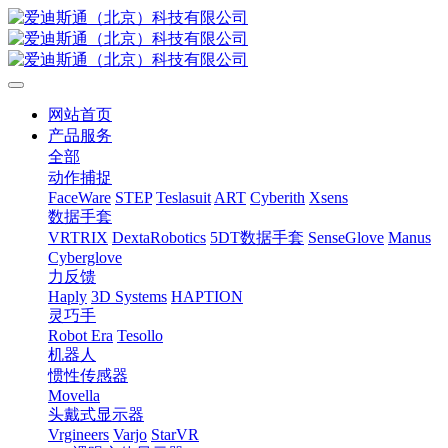
网站首页
产品服务
全部
动作捕捉
FaceWare
STEP
Teslasuit
ART
Cyberith
Xsens
数据手套
VRTRIX
DextaRobotics
5DT数据手套
SenseGlove
Manus
Cyberglove
力反馈
Haply
3D Systems
HAPTION
灵巧手
Robot Era
Tesollo
机器人
惯性传感器
Movella
头戴式显示器
Vrgineers
Varjo
StarVR