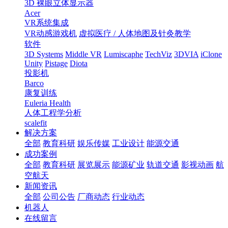
3D 裸眼立体显示器
Acer
VR系统集成
VR动感游戏机
虚拟医疗 / 人体地图及针灸教学
软件
3D Systems
Middle VR
Lumiscaphe
TechViz
3DVIA
iClone
Unity
Pistage
Diota
投影机
Barco
康复训练
Euleria Health
人体工程学分析
scalefit
解决方案
全部
教育科研
娱乐传媒
工业设计
能源交通
成功案例
全部
教育科研
展览展示
能源矿业
轨道交通
影视动画
航
空航天
新闻资讯
全部
公司公告
厂商动态
行业动态
机器人
在线留言